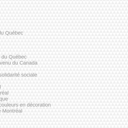
 du Québec
e du Québec
evenu du Canada
solidarité sociale
l
réal
ique
couleurs en décoration
e Montréal