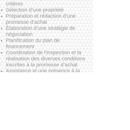
critères
Sélection d’une propriété
Préparation et rédaction d’une
promesse d’achat
Élaboration d’une stratégie de
négociation
Planification du plan de
financement
Coordination de l’inspection et la
réalisation des diverses conditions
inscrites à la promesse d’achat
Assistance et une présence à la
signature de l’acte notarié
Défense de vos intérêts en cas de
litige ou vice cachés
et bien plus
N’hésitez pas à communiquer avec
moi afin de connaître les
avantages de mes services.
Pour des résultats assurés, faites