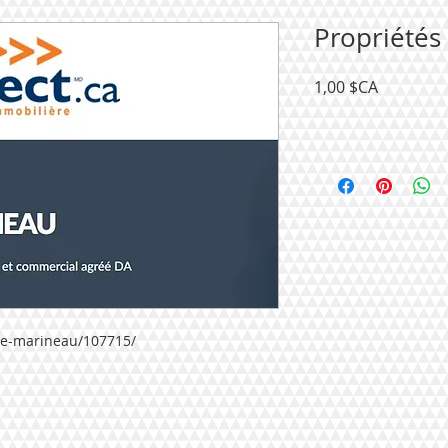
Propriétés
Prix
1,00 $CA
eve-marineau/107715/